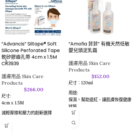
“Advancis” Siltape® Soft
“Amofia 菲菲” 有機天然低敏
Silicone Perforated Tape
嬰兒頭泥乳霜
軟矽膠齒孔帶 4cm x 1.5M
CR3939
護膚用品 Skin Care
Products
護膚用品 Skin Care
$
152.00
Products
尺寸︰120ml
$
266.00
用途:
尺寸:
保濕，幫助退紅、讓肌膚恢復健康
4cm x 1.5M
狀態
減輕摩擦和壓力的創新選擇
用法:
(貨品暫時缺貨/庫存緊張，如欲訂
取出乳液並以掌心在皮膚上輕揉按
購請致電查詢庫存或預計到貨日
摩至吸收