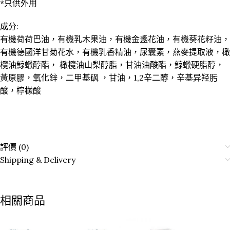
*只供外用
成分:
有機荷荷巴油，有機乳木果油，有機金盞花油，有機葵花籽油，
有機德國洋甘菊花水，有機乳香精油，尿囊素，燕麥提取液，橄
欖油鯨蠟醇酯， 橄欖油山梨醇脂，甘油油酸酯，鯨蠟硬脂醇，
黃原膠，氧化鋅，二甲基砜 ，甘油，1,2辛二醇，辛基异羟肟
酸，檸檬酸
評價 (0)
Shipping & Delivery
相關商品