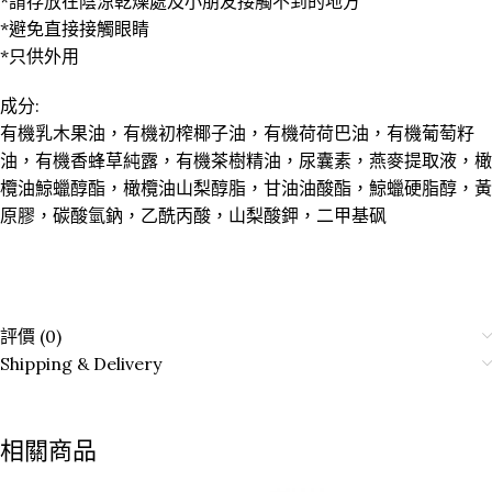
*請存放在陰涼乾燥處及小朋友接觸不到的地方
*避免直接接觸眼睛
*只供外用
成分:
有機乳木果油，有機初榨椰子油，有機荷荷巴油，有機葡萄籽
油，有機香蜂草純露，有機茶樹精油，尿囊素，燕麥提取液，橄
欖油鯨蠟醇酯，橄欖油山梨醇脂，甘油油酸酯，鯨蠟硬脂醇，黃
原膠，碳酸氫鈉，乙酰丙酸，山梨酸鉀，二甲基砜
評價 (0)
Shipping & Delivery
相關商品