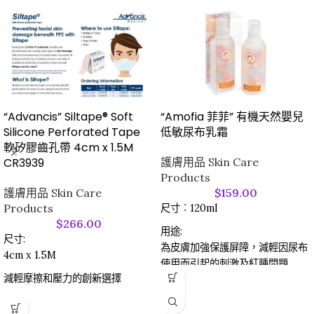
“Advancis” Siltape® Soft
“Amofia 菲菲” 有機天然嬰兒
Silicone Perforated Tape
低敏尿布乳霜
軟矽膠齒孔帶 4cm x 1.5M
CR3939
護膚用品 Skin Care
Products
護膚用品 Skin Care
$
159.00
Products
尺寸︰120ml
$
266.00
用途:
尺寸:
為皮膚加強保護屏障，減輕因尿布
4cm x 1.5M
使用而引起的刺激及紅腫問題
減輕摩擦和壓力的創新選擇
用法:
(貨品暫時缺貨/庫存緊張，如欲訂
請先清潔並抺乾寶寶的臀部，在與