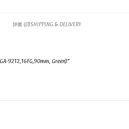
評價 (0)
SHIPPING & DELIVERY
GA-9212,16FG,90mm, Green)”