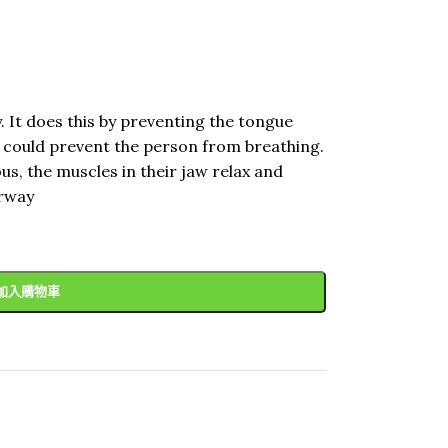
. It does this by preventing the tongue
h could prevent the person from breathing.
, the muscles in their jaw relax and
irway
加入購物車