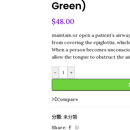
Green)
$
48.00
maintain or open a patient’s airway
from covering the epiglottis, whic
When a person becomes unconscious
allow the tongue to obstruct the a
-
+
Compare
分類:
未分類
Share: