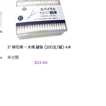
es
3″ 棉花棒 – 木棒,罐裝 (200支/罐) A#
未分類
es
$
23.00
Spinal Needl
1/2″
未分類
405257