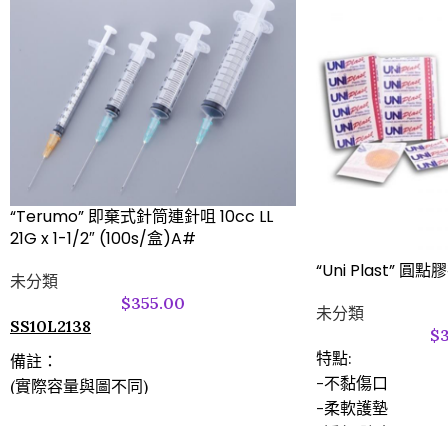
“Terumo” 即棄式針筒連針咀 10cc LL
21G x 1-1/2″ (100s/盒)A#
“Uni Plast” 圓點
未分類
$
355.00
未分類
SS10L2138
$
特點:
備註：
-不黏傷口
(實際容量與圖不同)
-柔軟護墊
-透氣,防水