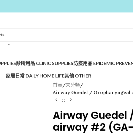
PPLIES
診所用品 CLINIC SUPPLIES
防疫用品 EPIDEMIC PREVEN
家居日常 DAILY HOME LIFE
其他 OTHER
首頁
/
未分類
/
Airway Guedel / Oropharyngeal 
Airway Guedel 
airway #2 (GA