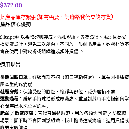
$
372.00
此產品庫存緊張(如有需要，請聯絡我們查詢存貨)
產品核心優勢
Siltape® 以柔軟矽膠製成，溫和親膚，專為纖薄、脆弱且易受
損皮膚設計，避免二次創傷。不同於一般黏貼產品，矽膠材質不
會在使用中對皮膚或組織造成額外損傷 。
適用場景
長期佩戴口罩
：紓緩面部不適（如口罩勒痕處）、耳朵因掛繩擠
壓產生的疼痛感
鞋履穿戴
：保護受壓的腳趾、腳踭等部位，減少磨損不適
運動過程
：緩解手持球拍形成厚繭處、重量訓練時手指根部與掌
心間磨出水泡位置的壓力
脆弱 / 敏感皮膚
：替代普通黏貼帶，用於各類需固定 / 防摩擦
場景，撕下時不會因刺激組織、拔出體毛造成疼痛，適用損傷或
脆弱皮膚護理