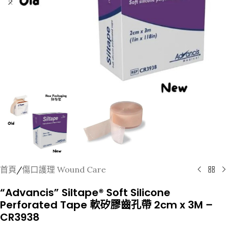
首頁
/
傷口護理 Wound Care
“Advancis” Siltape® Soft Silicone
Perforated Tape 軟矽膠齒孔帶 2cm x 3M –
CR3938