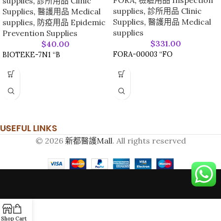
FORA
,
檢驗用品 Inspection
supplies
,
診所用品 Clinic
supplies
,
診所用品 Clinic
Supplies
,
醫護用品 Medical
Supplies
,
醫護用品 Medical
supplies
,
防疫用品 Epidemic
supplies
Prevention Supplies
$
331.00
$
40.00
FORA-00003 “FO
BIOTEKE-7N1 “B
USEFUL LINKS
© 2026
新都醫護Mall
. All rights reserved
Shop
Cart