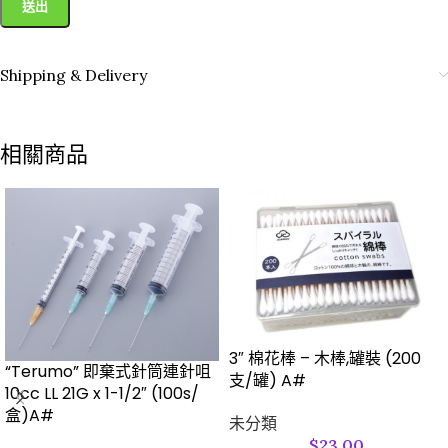
Shipping & Delivery
相關商品
3″ 棉花棒 – 木棒,罐裝 (200
“Terumo” 即棄式針筒連針咀
支/罐) A#
10cc LL 21G x 1-1/2″ (100s/
盒)A#
未分類
$
23.00