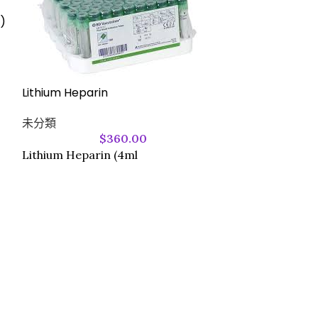
)
Lithium Heparin
Safegauze Com
未分類
40cm – HNWS
$
360.00
Lithium Heparin (4ml
未分類
Safegauze Com
40cm - HNWS
安全紗布合併敷料 (