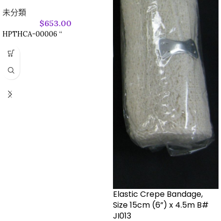
未分類
$
653.00
HPTHCA-00006 “
Elastic Crepe Bandage,
Size 15cm (6”) x 4.5m B#
JI013