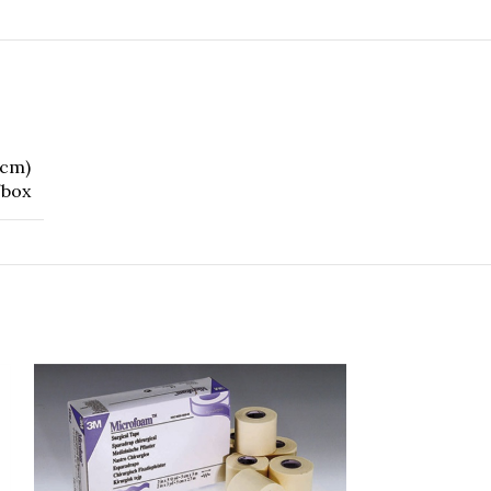
0cm)
/box