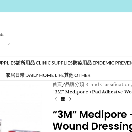
PPLIES
診所用品 CLINIC SUPPLIES
防疫用品 EPIDEMIC PREVEN
家居日常 DAILY HOME LIFE
其他 OTHER
首頁
/
品牌分類 Brand Classification
“3M” Medipore +Pad Adhesive Wo
“3M” Medipore 
Wound Dressin