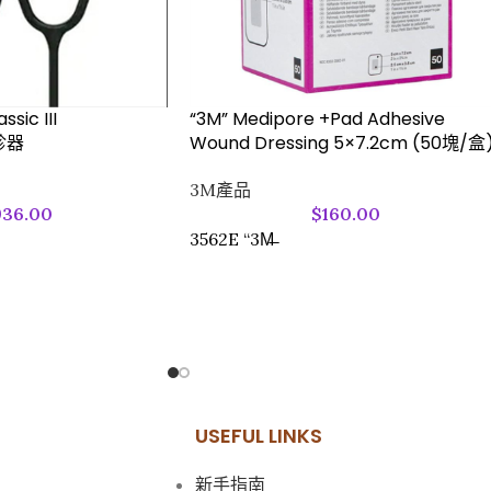
sic III
“3M” Medipore +Pad Adhesive
聽診器
Wound Dressing 5×7.2cm (50塊/盒
3M產品
936.00
$
160.00
3562E “3M̶
USEFUL LINKS
新手指南