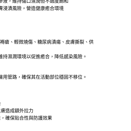
滲液，維持傷口濕潤但不過度飽和
膚浸漬風險，營造健康癒合環境
 / 褥瘡、輕微燒傷、糖尿病潰瘍、皮膚撕裂、供
維持濕潤環境以促進癒合，降低感染風險。
醫用管路，確保其在活動部位穩固不移位。
燥
皮膚造成額外拉力
隙，確保贴合性與防護效果