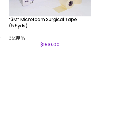
“3M” Microfoam Surgical Tape
(5.5yds)
)
3M產品
$
960.00
“3M” Microfoa
(5.5yds)
3M產品
1528-3 “3MR