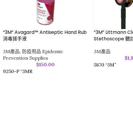
“3M” Littmann Clas
“3M” Avagard™ Antiseptic Hand Rub
Stethoscope 
消毒搓手液
3M產品
3M產品
,
防疫用品 Epidemic
$
1,
Prevention Supplies
$
150.00
5870 “3M”
9250-P “3MR