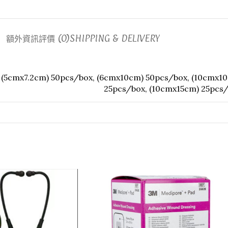
額外資訊
評價 (0)
SHIPPING & DELIVERY
(5cmx7.2cm) 50pcs/box
,
(6cmx10cm) 50pcs/box
,
(10cmx1
25pcs/box
,
(10cmx15cm) 25pcs