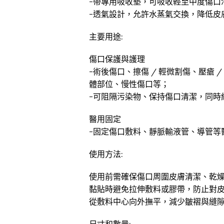
-帶專用吸收墊，可吸收輕至中度傷口
-透氣設計，允許水蒸氣交換，降低皮
主要用途:
傷口保護與護理
-術後傷口、擦傷 / 輕微割傷、壓瘡
體部位、慢性傷口等；
-可阻隔污染物、保持傷口清潔，同時
醫用固定
-固定傷口敷料、靜脈輸液管、導管等
使用方法:
使用前需確保傷口周圍皮膚清潔、乾
黏貼時避免拉伸敷料或膠帶，防止對
從敷料中心向外撫平，減少皺褶與縫