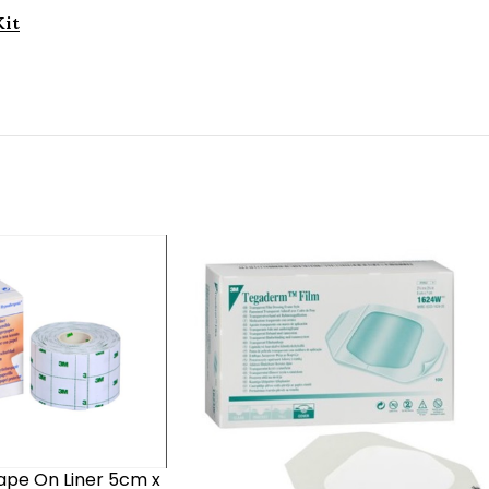
Kit
ape On Liner 5cm x