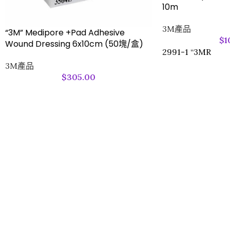
10m
3M產品
“3M” Medipore +Pad Adhesive
$
1
Wound Dressing 6x10cm (50塊/盒)
2991-1 “3MR
3M產品
$
305.00