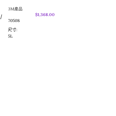
3M產品
$
1,368.00
“3M” 自黏彈性繃
塊/
70508
3M產品
尺寸:
5L
1582 “3M”
特點：
1. 強效生物膜去除配方
2. 可迅速分解各類生物性髒污，器械相
容性佳
3. 清澈低泡沫配方，氣味溫和
4. 配方安全環保