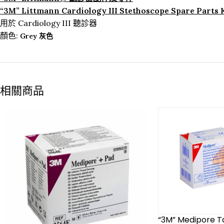
“3M” Littmann Cardiology III Stethoscope Spare Parts 
用於 Cardiology III 聽診器
顏色:
Grey 灰色
相關商品
“3M” Medipore T