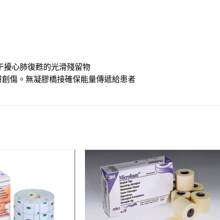
干擾心肺復甦的光滑殘留物
膚創傷。無凝膠橋接確保能量傳遞給患者