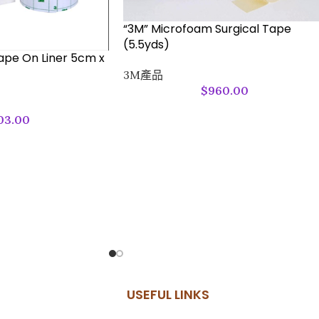
“3M” Microfoam Surgical Tape
(5.5yds)
ape On Liner 5cm x
3M產品
$
960.00
03.00
USEFUL LINKS