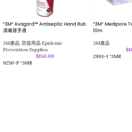
“3M” Medipore T
“3M” Avagard™ Antiseptic Hand Rub
10m
消毒搓手液
3M產品
3M產品
,
防疫用品 Epidemic
$
1
Prevention Supplies
$
150.00
2991-1 “3MR
9250-P “3MR