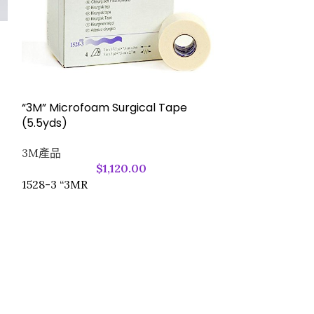
“3M” Multi
帶
3M產品
“3M” Microfoam Surgical Tape
(5.5yds)
3730-1 “3MR
3M產品
$
1,120.00
1528-3 “3MR