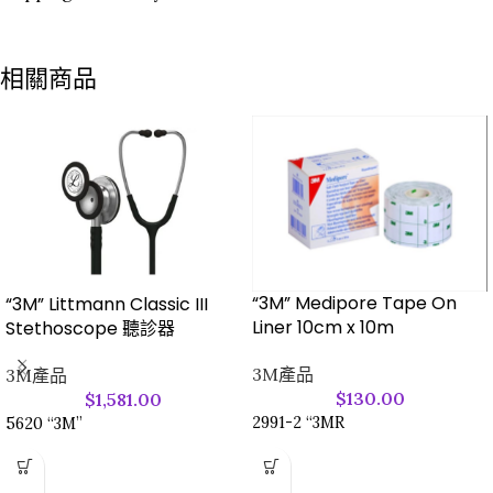
相關商品
“3M” Medipore Tape On
“3M” Littmann Classic III
Liner 10cm x 10m
Stethoscope 聽診器
3M產品
3M產品
$
130.00
$
1,581.00
2991-2 “3MR
5620 “3M”