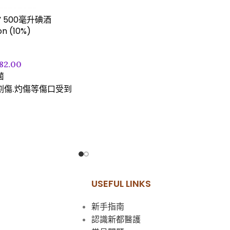
碘” 500毫升碘酒
on (10%)
82.00
菌
割傷.灼傷等傷口受到
USEFUL LINKS
新手指南
認識新都醫護