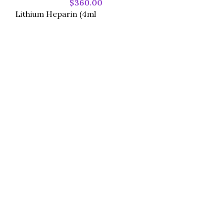
40cm – HNWS
$
360.00
Lithium Heparin (4ml
未分類
Safegauze Com
40cm - HNWS
安全紗布合併敷料 (