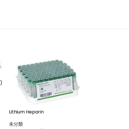
)
Lithium Heparin
Safegauze Com
未分類