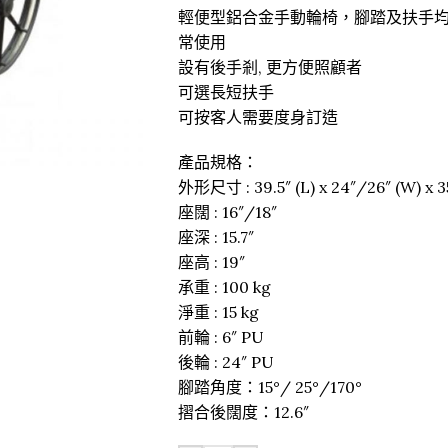
輕便型鋁合金手動輪椅，腳踏及扶手
常使用
設有後手剎, 更方便照顧者
可選長短扶手
可按客人需要度身訂造
產品規格：
外形尺寸 : 39.5″ (L) x 24″/26″ (W) x 3
座闊 : 16″/18″
座深 : 15.7″
座高 : 19″
承重 : 100 kg
淨重 : 15 kg
前輪 : 6″ PU
後輪 : 24″ PU
腳踏角度：15°/ 25°/170°
摺合後闊度：12.6″