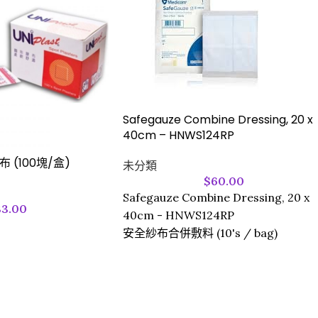
Safegauze Combine Dressing, 20 x
40cm – HNWS124RP
膠布 (100塊/盒)
未分類
$
60.00
Safegauze Combine Dressing, 20 x
33.00
40cm - HNWS124RP
安全紗布合併敷料 (10's / bag)