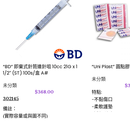
“BD” 即棄式針筒連針咀 10cc 21G x 1
“Uni Plast” 圓點
1/2″ (ST) 100s/盒 A#
未分類
未分類
$
$
368.00
特點:
302145
-不黏傷口
-柔軟護墊
備註：
-透氣,防水
(實際容量或與圖不同)
-防敏感