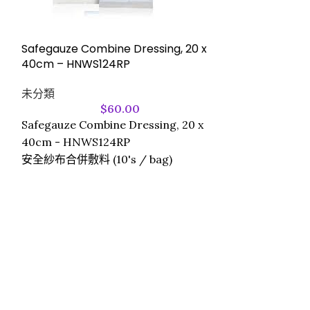
Sterile Wooden
Applicator 6” 
Safegauze Combine Dressing, 20 x
未分類
40cm – HNWS124RP
JI067 - Steril
未分類
Tip Applicator
$
60.00
消毒木棉簽6吋 (10
Safegauze Combine Dressing, 20 x
40cm - HNWS124RP
安全紗布合併敷料 (10's / bag)