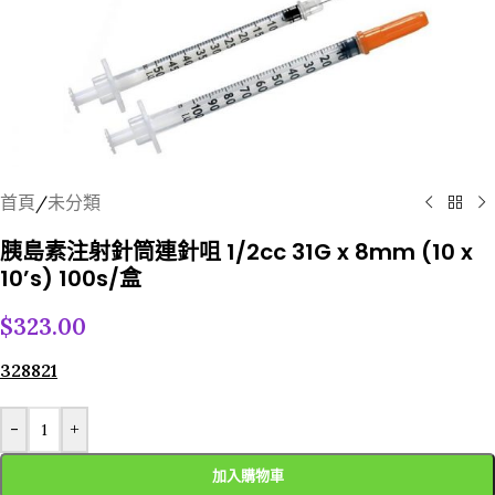
首頁
/
未分類
胰島素注射針筒連針咀 1/2cc 31G x 8mm (10 x
10’s) 100s/盒
$
323.00
328821
-
+
加入購物車