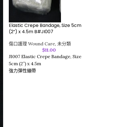
Elastic Crepe Bandage, Size 5cm
(2”) x 4.5m B#JI007
傷口護理 Wound Care
,
未分類
室內外電子溫濕
$
11.00
JI007 Elastic Crepe Bandage, Size
未分類
5cm (2”) x 4.5m
強力彈性繃帶
室內外電子溫濕度
Jumbo Displa
Thermo-Hygr
-Internal tem
sensors • Ext
probe
-Probe holder 
backing • °C/°