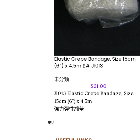
Elastic Crepe Bandage, Size 15cm
(6”) x 4.5m B# JI013
未分類
$
21.00
JI013 Elastic Crepe Bandage, Size
15cm (6”) x 4.5m
強力彈性繃帶