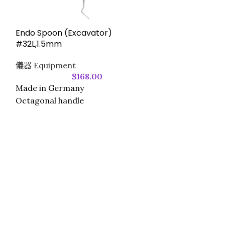
GKE Steri-Rec
Challenge Devi
Endo Spoon (Excavator)
SCBIs
#32L,1.5mm
GKE 產品
,
儀器 
儀器 Equipment
Inspection sup
$
168.00
Made in Germany
(如有需要，
Octagonal handle
用途：用於醫療
高難度滅菌環境
驗證滅菌劑（蒸
至難以到達的位
結構設計：綠色
（Helix），
設有指示劑槽，可直
Plus SCBI