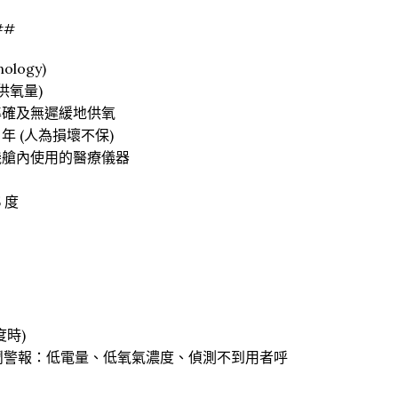
##
ology)
供氧量)
準確及無遲緩地供氧
年 (人為損壞不保)
在機艙內使用的醫療儀器
5 度
 度時)
響鬧警報：低電量、低氧氣濃度、偵測不到用者呼