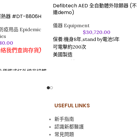
Defibtech AED 全自動體外除顫器 (不
連demo)
熱器 #DT-8806H
儀器 Equipment
防疫用品 Epidemic
$
30,720.00
ies
保養:機身8年,stand by電池5年
80.00
可電擊約200次
聯絡我們查詢存貨)
美國製造
### 不連Demo
6H 為便攜式紅外線非接觸
（額探槍），配備
示屏，兼具精準度與易
、兒童、成人、老人
廣泛應用於醫院、診
USEFUL LINKS
、學校、大型連鎖店
新手指南
認識新都醫護
常見問題