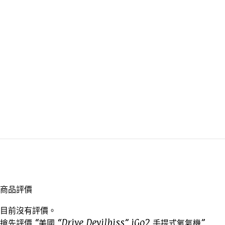
商品評價
目前沒有評價。
搶先評價 “美國 “Drive Devilbiss” iGo2 手提式氧氣機”