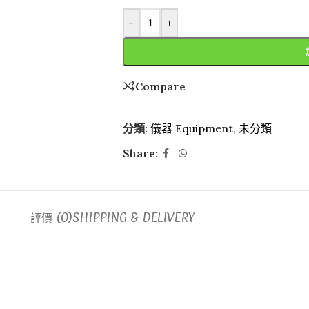
-
+
Compare
分類:
儀器 Equipment
,
未分類
Share:
評價 (0)
SHIPPING & DELIVERY