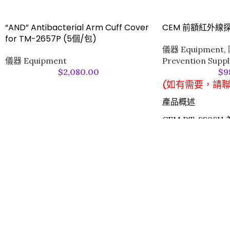
“AND” Antibacterial Arm Cuff Cover
CEM 前額紅外線探
for TM-2657P (5個/包)
儀器 Equipment
,
儀器 Equipment
Prevention Suppl
$
2,080.00
$
9
(如有需要，請
產品概述
CEM DT-880
式額頭探熱溫度計
LCD 電子背光顯
用性，適用於嬰兒
等各年齡層人群，
所、上市醫療集團
等機構。
功能與特點