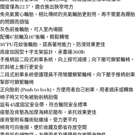
闊度僅為22.5″，適合進出狹窄地方
免充氣實心輪胎，相比傳統的充氣輪胎更耐用，再不需要為爆胎
的問題而煩惱
灰色前後輪胎，可入室內場館
配備6″前輪及16″後輪，輕鬆轉彎
16″PU花紋後輪胎，提高著地能力，防滑效果更佳
底座加固型十字支架設計，承重達360lb
手推柄設二段式剎車系統，向上按可減速；向下壓可鎖緊輪椅，
於斜坡上推行更安全
二段式剎車系統使護理員不用彎腰鎖緊輪椅，向下壓手推柄剎車
掣即可鎖緊輪椅
正向胎剎 (Push to lock)，方便用者自己剎車，用者過床或轉換
椅子時又可免被胎剎柄刮傷
設有45度固定安全帶，符合醫院安全標準
座墊及背墊為加厚海綿尼龍布，承托效果更佳
座背墊附有魔術貼連接，受力更平均
椅背可向後摺，便於收藏及節省存放空間
靠背設有儲物袋，方便用者及護理員存放隨身物件