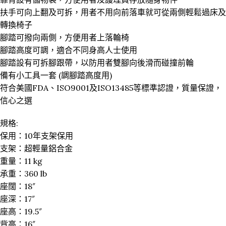
扶手可向上翻及可拆，用者不用向前落車就可從兩側輕鬆過床及
轉換椅子
腳踏可撥向兩側，方便用者上落輪椅
腳踏高度可調，適合不同身高人士使用
腳踏設有可拆腳跟帶，以防用者雙腳向後滑而碰撞前輪
備有小工具一套 (調腳踏高度用)
符合美國FDA、ISO9001及ISO13485等標準認證，質量保證，
信心之選
規格:
保用：10年支架保用
支架：超輕量鋁合金
重量：11 kg
承重：360 lb
座闊：18″
座深：17″
座高：19.5″
背高：16″