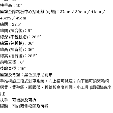
扶手高：10″
座墊至腳踏板中心點距離 (可調)：37cm / 39cm / 41cm /
43cm / 45cm
總闊：22.5″
總闊 (摺合後)：9″
總深 (不包腳踏)：26.5″
總深 (包腳踏)：36″
總高 (摺背前)：36″
總高 (摺背後)：28.5″
前輪直徑：6″
後輪直徑：16″
座墊及背墊：黑色加厚尼龍布
手推柄設二段式剎車系統，向上按可減速；向下壓可鎖緊輪椅
摺背、背墊袋、腳跟帶、腳踏板高度可調、小工具 (調腳踏高度
用)
扶手：可後翻及可拆
腳踏：可向兩側撥開及可拆