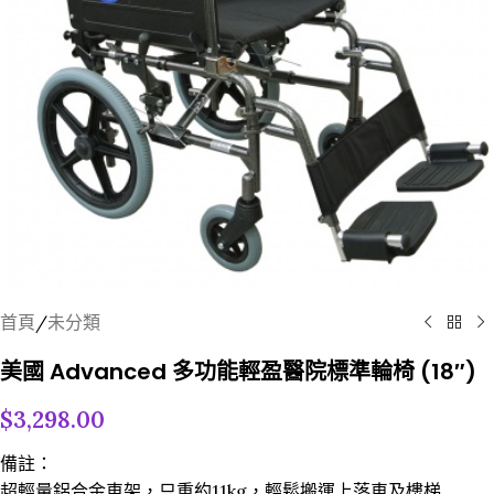
首頁
/
未分類
美國 Advanced 多功能輕盈醫院標準輪椅 (18″)
$
3,298.00
備註：
超輕量鋁合金車架，只重約11kg，輕鬆搬運上落車及樓梯