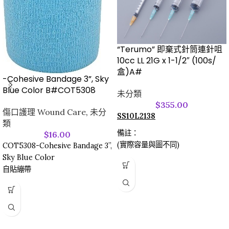
“Terumo” 即棄式針筒連針咀
10cc LL 21G x 1-1/2″ (100s/
盒)A#
-Cohesive Bandage 3”, Sky
Blue Color B#COT5308
未分類
$
355.00
傷口護理 Wound Care
,
未分
SS10L2138
類
備註：
$
16.00
(實際容量與圖不同)
COT5308-Cohesive Bandage 3”,
Sky Blue Color
自貼繃帶