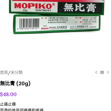
首頁
/
未分類
無比膏 (20g)
$
48.00
止痛止癢
昆蟲咬後局部瘙癢和疼痛