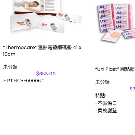
“Thermocare” 濕熱電墊細碼墊 41 x
10cm
未分類
“Uni Plast” 圓點
$
653.00
HPTHCA-00006 “
未分類
$
特點:
-不黏傷口
-柔軟護墊
-透氣,防水
-防敏感