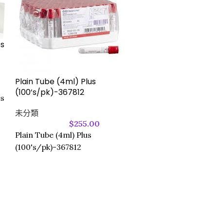
es
Plain Tube (4ml) Plus
Safegauze Com
(100’s/pk)-367812
40cm – HNWS
es
未分類
未分類
$
255.00
Plain Tube (4ml) Plus
Safegauze Com
(100's/pk)-367812
40cm - HNWS
安全紗布合併敷料 (