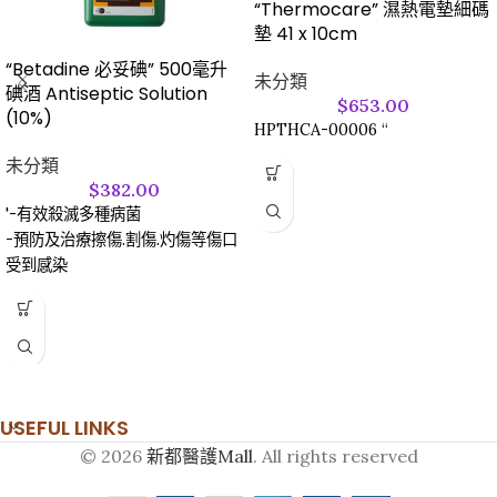
“Thermocare” 濕熱電墊細碼
墊 41 x 10cm
“Betadine 必妥碘” 500毫升
未分類
碘酒 Antiseptic Solution
$
653.00
(10%)
HPTHCA-00006 “
未分類
$
382.00
'-有效殺滅多種病菌
-預防及治療擦傷.割傷.灼傷等傷口
受到感染
USEFUL LINKS
© 2026
新都醫護Mall
. All rights reserved