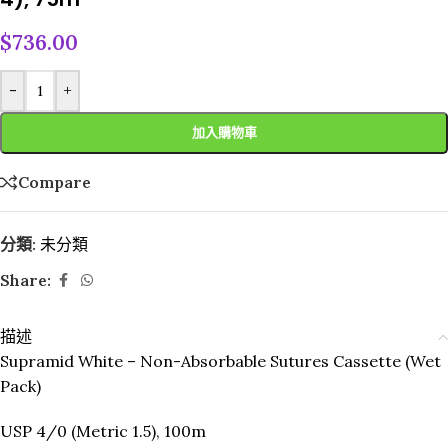
$
736.00
-
+
加入購物車
Compare
分類:
未分類
Share:
描述
Supramid White – Non-Absorbable Sutures Cassette (Wet
Pack)
USP 4/0 (Metric 1.5), 100m