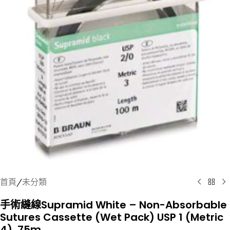
首頁
/
未分類
手術縫線Supramid White – Non-Absorbable
Sutures Cassette (Wet Pack) USP 1 (Metric
4), 75m