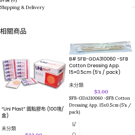
Shipping & Delivery
相關商品
B# SFB-GDA310060 -SFB
Cotton Dressing App.
15×0.5cm (5’s / pack)
未分類
$
3.00
SFB-GDA310060 -SFB Cotton
Dressing App. 15x0.5cm (5's /
“Uni Plast” 圓點膠布 (100塊/
pack)
盒)
未分類
$
33.00