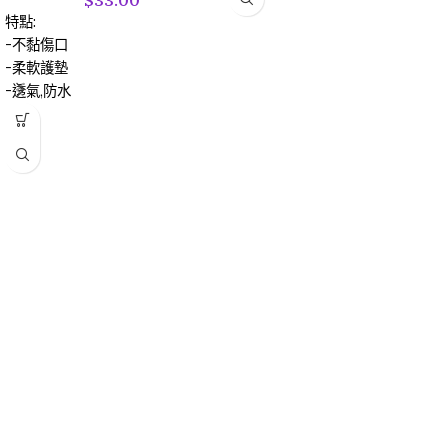
特點:
-不黏傷口
-柔軟護墊
-透氣,防水
-防敏感