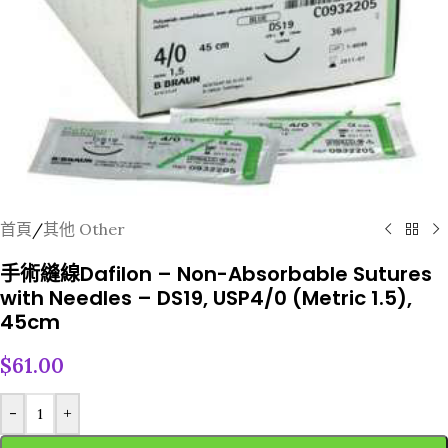
首頁
/
其他 Other
手術縫線Dafilon – Non-Absorbable Sutures
with Needles – DS19, USP4/0 (Metric 1.5),
45cm
$
61.00
-
+