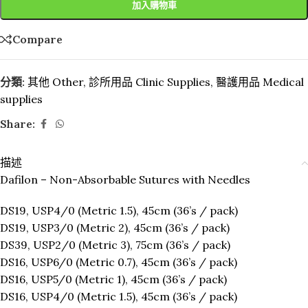
加入購物車
Compare
分類:
其他 Other
,
診所用品 Clinic Supplies
,
醫護用品 Medical
supplies
Share:
描述
Dafilon – Non-Absorbable Sutures with Needles
DS19, USP4/0 (Metric 1.5), 45cm (36’s / pack)
DS19, USP3/0 (Metric 2), 45cm (36’s / pack)
DS39, USP2/0 (Metric 3), 75cm (36’s / pack)
DS16, USP6/0 (Metric 0.7), 45cm (36’s / pack)
DS16, USP5/0 (Metric 1), 45cm (36’s / pack)
DS16, USP4/0 (Metric 1.5), 45cm (36’s / pack)