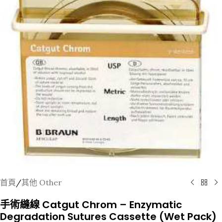
首頁
/
其他 Other
手術縫線 Catgut Chrom – Enzymatic
Degradation Sutures Cassette (Wet Pack)