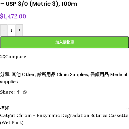
– USP 3/0 (Metric 3), 100m
$
1,472.00
-
+
加入購物車
Compare
分類:
其他 Other
,
診所用品 Clinic Supplies
,
醫護用品 Medical
supplies
Share:
描述
Catgut Chrom – Enzymatic Degradation Sutures Cassette
(Wet Pack)