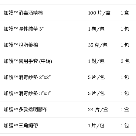
加護™消毒酒精棉
100 片/盒
1 盒
加護™彈性繃帶 3″
1 卷/包
1 包
加護™脫脂藥棉
35 克/包
1 包
加護™醫用手套 (中碼)
1 對/包
2 包
加護™消毒紗墊 2″x2″
5 片/包
1 包
加護™消毒紗墊 3″x3″
5 片/包
1 包
加護™多款透明膠布
24 片/盒
1 盒
加護™三角繃帶
1 片/包
1 包