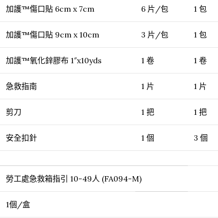
加護™傷口貼 6cm x 7cm
6 片/包
1 包
加護™傷口貼 9cm x 10cm
3 片/包
1 包
加護™氧化鋅膠布 1″x10yds
1 卷
1 卷
急救指南
1 片
1 片
剪刀
1 把
1 把
安全扣針
1 個
3 個
勞工處急救箱指引 10-49人 (FA094-M)
1個/盒