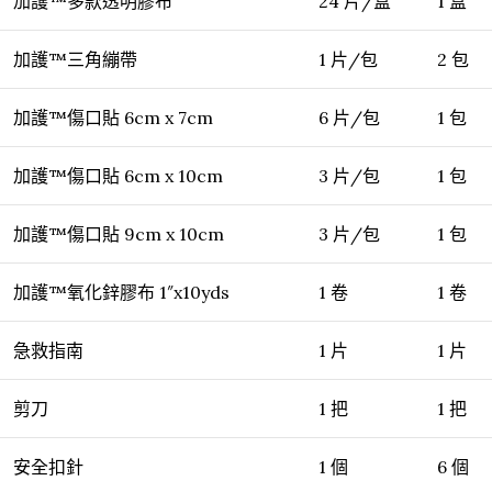
加護™多款透明膠布
24 片/盒
1 盒
加護™三角繃帶
1 片/包
2 包
加護™傷口貼 6cm x 7cm
6 片/包
1 包
加護™傷口貼 6cm x 10cm
3 片/包
1 包
加護™傷口貼 9cm x 10cm
3 片/包
1 包
加護™氧化鋅膠布 1″x10yds
1 卷
1 卷
急救指南
1 片
1 片
剪刀
1 把
1 把
安全扣針
1 個
6 個