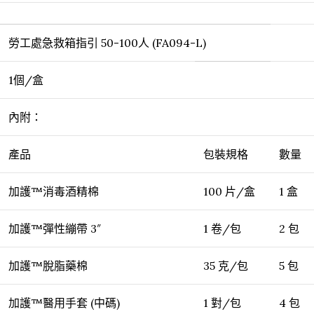
勞工處急救箱指引 50-100人 (FA094-L)
1個/盒
內附：
產品
包裝規格
數量
加護™消毒酒精棉
100 片/盒
1 盒
加護™彈性繃帶 3″
1 卷/包
2 包
加護™脫脂藥棉
35 克/包
5 包
加護™醫用手套 (中碼)
1 對/包
4 包