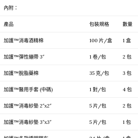
內附：
產品
包裝規格
數量
加護™消毒酒精棉
100 片/盒
1 盒
加護™彈性繃帶 3″
1 卷/包
2 包
加護™脫脂藥棉
35 克/包
3 包
加護™醫用手套 (中碼)
1 對/包
4 包
加護™消毒紗墊 2″x2″
5 片/包
2 包
加護™消毒紗墊 3″x3″
5 片/包
1 包