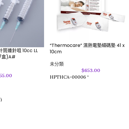
“Thermocare” 濕熱電墊細碼墊 41 x
針筒連針咀 10cc LL
10cm
0s/盒)A#
未分類
$
653.00
55.00
HPTHCA-00006 “
)