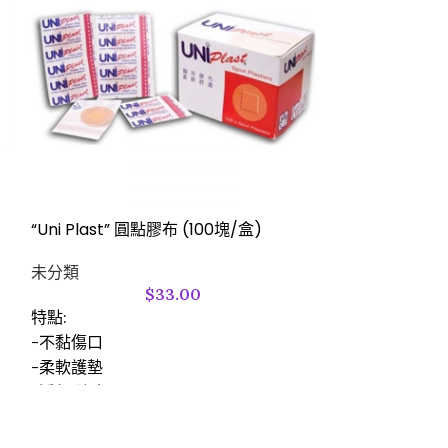
3″ 棉花棒 – 木
未分類
“Uni Plast” 圓點膠布 (100塊/盒)
未分類
$
33.00
特點:
-不黏傷口
-柔軟護墊
-透氣,防水
-防敏感