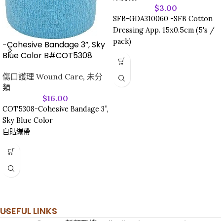
$
3.00
SFB-GDA310060 -SFB Cotton
Dressing App. 15x0.5cm (5's /
pack)
-Cohesive Bandage 3”, Sky
Blue Color B#COT5308
傷口護理 Wound Care
,
未分
類
$
16.00
COT5308-Cohesive Bandage 3”,
Sky Blue Color
自貼繃帶
USEFUL LINKS