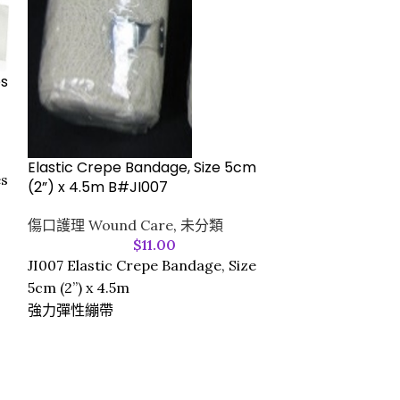
es
Plain Tube (4m
Elastic Crepe Bandage, Size 5cm
(100’s/pk)-36
es
(2”) x 4.5m B#JI007
未分類
傷口護理 Wound Care
,
未分類
$
11.00
Plain Tube (4m
JI007 Elastic Crepe Bandage, Size
(100's/pk)-367
5cm (2”) x 4.5m
強力彈性繃帶