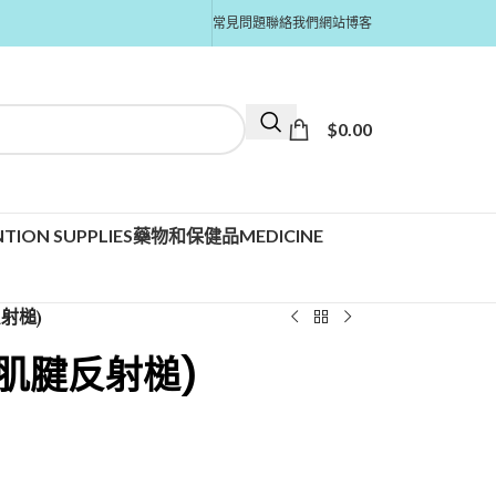
常見問題
聯絡我們
網站博客
$
0.00
TION SUPPLIES
藥物和保健品MEDICINE
射槌)
肌腱反射槌)