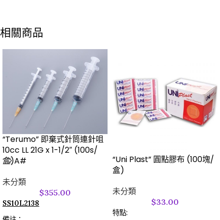
相關商品
“Terumo” 即棄式針筒連針咀
10cc LL 21G x 1-1/2″ (100s/
“Uni Plast” 圓點膠布 (100塊/
盒)A#
盒)
未分類
未分類
$
355.00
$
33.00
SS10L2138
特點:
備註：