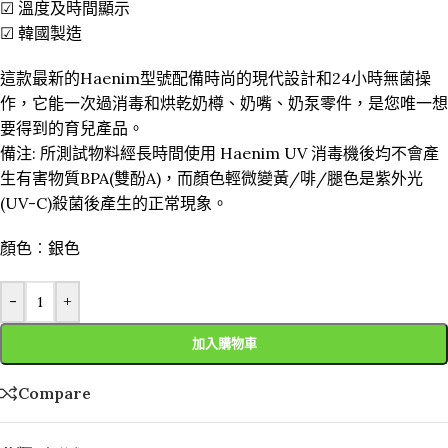
☑ 溫度及時間顯示
☑ 韓國製造
這款最新的Haenim型號配備時尚的現代設計和24小時無菌操
作，它能一次過消毒和烘乾奶樽、奶嘴、奶泵零件，是您唯一想
要得到的育兒產品。
備注: 所測試物料經長時間使用 Haenim UV 消毒機後均不會產
生有害物質BPA(雙酚A)，而顏色輕微變黃/啡/腿色是紫外光
(UV-C)殺菌後產生的正常現象。
顏色︰銀色
-
+
加入購物車
Compare