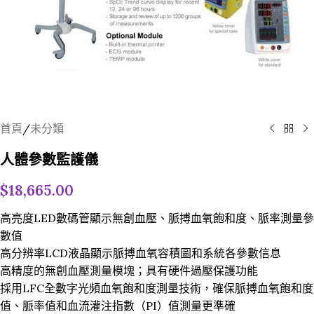
首頁
/
未分類
人體參數監護儀
$
18,665.00
高亮度LED數碼管顯示無創血壓、脈搏血氧飽和度、脈率測量參
數值
高分辨率LCD液晶顯示脈搏血氧容積圖和系統各參數信息
高精度的無創血壓測量模塊；具有硬件過壓保護功能
採用LFC全數字光頻血氧飽和度測量技術，確保脈搏血氧飽和度
值、脈率值和血流灌注指數（PI）值測量更準確