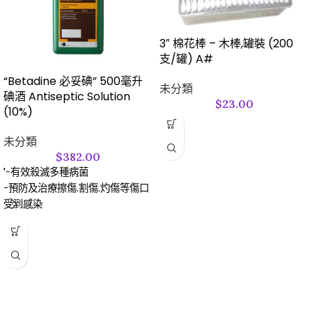
3″ 棉花棒 – 木棒,罐裝 (200
支/罐) A#
“Betadine 必妥碘” 500毫升
未分類
碘酒 Antiseptic Solution
$
23.00
(10%)
未分類
$
382.00
'-有效殺滅多種病菌
-預防及治療擦傷.割傷.灼傷等傷口
受到感染