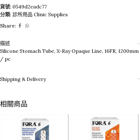
貨號:
0549d2eadc77
分類:
診所用品 Clinic Supplies
Share:
描述
Silicone Stomach Tube, X-Ray Opaque Line, 16FR, 1200mm
/ pc
Shipping & Delivery
相關商品