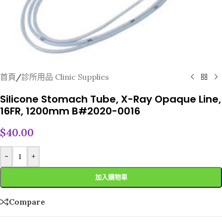
首頁
/
診所用品 Clinic Supplies
Silicone Stomach Tube, X-Ray Opaque Line,
16FR, 1200mm B#2020-0016
$
40.00
-
+
加入購物車
Compare