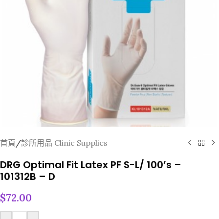
首頁
/
診所用品 Clinic Supplies
DRG Optimal Fit Latex PF S-L/ 100’s –
101312B – D
$
72.00