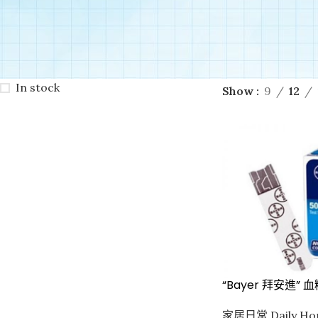
STOCK STATUS
首頁
/
商品標籤為 “7653 "
On sale
Plus / Contour P
In stock
Show
9
12
“Bayer 拜安進” 
家居日常 Daily Hom