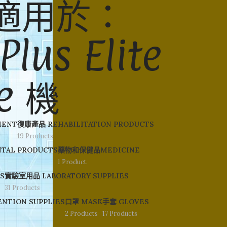
造 適用於：
Plus Elite
ne 機
MENT
復康產品 REHABILITATION PRODUCTS
19 Products
TAL PRODUCTS
藥物和保健品MEDICINE
1 Product
S
實驗室用品 LABORATORY SUPPLIES
31 Products
NTION SUPPLIES
口罩 MASK
手套 GLOVES
2 Products
17 Products