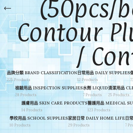
(50pcs
Contour Plu
/ Con
品牌分類 BRAND CLASSIFICATION
日常用品 DAILY SUPPLIES
225 Products
12 Products
7
檢驗用品 INSPECTION SUPPLIES
水劑 LIQUID
清潔用品 CLE
28 Products
7 Products
25 Products
護膚用品 SKIN CARE PRODUCTS
醫護用品 MEDICAL SU
14 Products
123 Products
學校用品 SCHOOL SUPPLIES
家居日常 DAILY HOME LIFE
日常
10 Products
29 Products
7 Pr