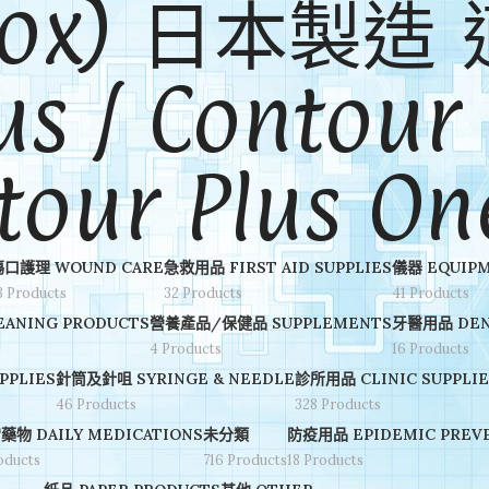
/box) 日本製
s / Contour 
tour Plus O
傷口護理 WOUND CARE
急救用品 FIRST AID SUPPLIES
儀器 EQUIP
3 Products
32 Products
41 Products
ANING PRODUCTS
營養產品/保健品 SUPPLEMENTS
牙醫用品 DEN
4 Products
16 Products
PPLIES
針筒及針咀 SYRINGE & NEEDLE
診所用品 CLINIC SUPPLIE
46 Products
328 Products
藥物 DAILY MEDICATIONS
未分類
防疫用品 EPIDEMIC PREVE
oducts
716 Products
18 Products