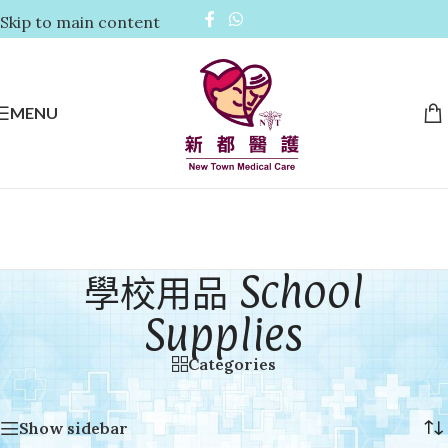
Skip to main content
MENU
學校用品 School
Supplies
Categories
首頁
/
學校用品 School Supplies
Showing all 10 results
Show sidebar