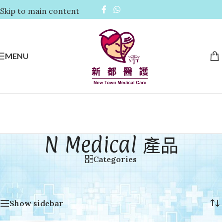
Skip to main content
MENU
N Medical 產品
Categories
首頁
/
品牌分類 Brand Classification
/
N Medical 產品
顯示單一結果
Show sidebar