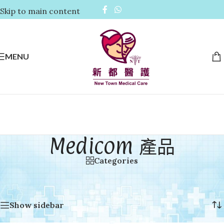
Skip to main content
MENU
Medicom 產品
Categories
首頁
/
品牌分類 Brand Classification
/
Medicom 產品
Showing all 5 results
Show sidebar