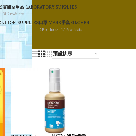
S
實驗室用品 LABORATORY SUPPLIES
31 Products
NTION SUPPLIES
口罩 MASK
手套 GLOVES
2 Products
17 Products
12
18
24