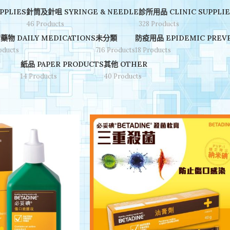
PPLIES
針筒及針咀 SYRINGE & NEEDLE
診所用品 CLINIC SUPPLIE
46 Products
328 Products
藥物 DAILY MEDICATIONS
未分類
防疫用品 EPIDEMIC PREVE
oducts
716 Products
18 Products
紙品 PAPER PRODUCTS
其他 OTHER
14 Products
40 Products
 Classification
/
Betadine 產品
Show
9