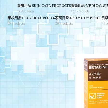
護膚用品 SKIN CARE PRODUCTS
醫護用品 MEDICAL SU
14 Products
123 Products
學校用品 SCHOOL SUPPLIES
家居日常 DAILY HOME LIFE
日常
10 Products
29 Products
7 Pr
STOCK STATUS
首頁
/
品牌分類 Brand
On sale
In stock