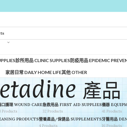
PPLIES
診所用品 CLINIC SUPPLIES
防疫用品 EPIDEMIC PREVEN
家居日常 DAILY HOME LIFE
其他 OTHER
etadine 產品
傷口護理 WOUND CARE
急救用品 FIRST AID SUPPLIES
儀器 EQUIP
3 Products
32 Products
41 Products
ANING PRODUCTS
營養產品/保健品 SUPPLEMENTS
牙醫用品 DEN
4 Products
16 Products