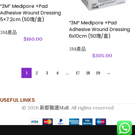
“3M” Medipore +Pad
Adhesive Wound Dressing
5×7.2cm (50塊/盒)
“3M” Medipore +Pad
Adhesive Wound Dressing
3M產品
6x10cm (50塊/盒)
$
160.00
3M產品
$
305.00
1
2
3
4
...
17
18
19
→
USEFUL LINKS
© 2026
新都醫護Mall
. All rights reserved