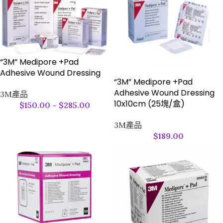
“3M” Medipore +Pad
Adhesive Wound Dressing
“3M” Medipore +Pad
Adhesive Wound Dressing
3M產品
10x10cm (25塊/盒)
$
150.00
–
$
285.00
3M產品
$
189.00