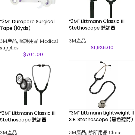
“3M” Littmann Classic III
“3M” Durapore Surgical
Stethoscope 聽診器
Tape (10yds)
3M產品
3M產品
,
醫護用品 Medical
$
1,936.00
supplies
$
704.00
“3M” Littmann Lightweight II
“3M” Littmann Classic III
S.E. Stethoscope (黑色聽筒)
Stethoscope 聽診器
3M產品
,
診所用品 Clinic
3M產品