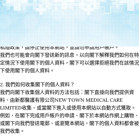
料、誰和我們共用閣下的個人資料，還有閣下在我們如何收集和
使用閣下的個人資料上擁有的選擇權。
如果閣下進入或使用我們的網站
（https://mall.thecare.com.hk/）（“NEW TOWN
MEDICAL CARE LIMIED”或「本公司」，「我們」），即表示
閣下已同意本私隱政策而條款將適用於閣下。如果閣下不同意本
私隱政策，請停止使用本網站，並請勿申請用戶帳戶。
我們也可能會向閣下發送新的訊息，以向閣下解釋我們如何在特
定情況下使用閣下的個人資料，閣下可以選擇拒絕我們在該情況
下使用閣下的個人資料。
2. 我們如何收集閣下的個人資料？
我們向閣下收集個人資料的方法包括：閣下直接向我們提供資
料、由新都醫護有限公司NEW TOWN MEDICAL CARE
LIMITED收集、或當閣下進入或使用本網站以自動方式獲取。
例如，在閣下完成用戶帳戶的申請、閣下於本網站作網上購物、
或閣下向我們發送電郵、或瀏覽本網站，閣下的個人資料都會被
我們收集。